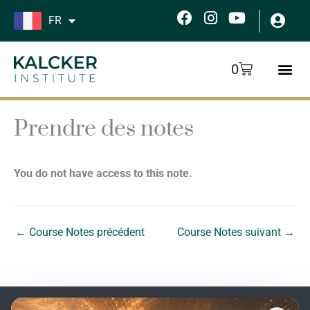
Aller
F
I
Y
FR
au
a
n
o
c
s
u
contenu
e
t
t
Panier
0
b
a
u
o
g
b
o
r
e
k
a
Prendre des notes
m
You do not have access to this note.
←
Course Notes précédent
Course Notes suivant
→