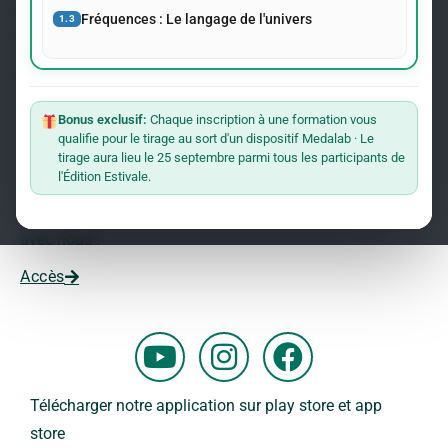
événements concernant le Dr Andreas Kalcker et l’Institut
Fréquences : Le langage de l'univers
1.3
Kalcker.
Rejoindre La Liste
Bonus exclusif:
Chaque inscription à une formation vous
qualifie pour le tirage au sort d'un dispositif Medalab · Le
Vous souhaitez travailler avec nous ?
tirage aura lieu le 25 septembre parmi tous les participants de
l'Édition Estivale.
Vous voulez faire partie de notre équipe ?
Remplissez ce formulaire et commencez votre aventure
avec nous !
Accès
Y
I
F
o
n
a
u
s
c
Télécharger notre application sur play store et app
t
t
e
store