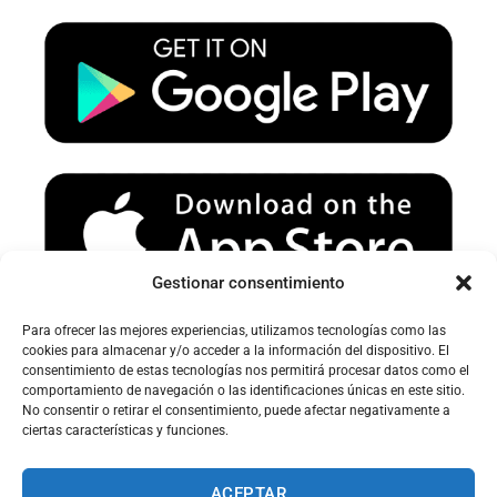
u
a
b
b
g
o
e
r
o
a
k
m
Gestionar consentimiento
Para ofrecer las mejores experiencias, utilizamos tecnologías como las
Avertissement sur le spam :
cookies para almacenar y/o acceder a la información del dispositivo. El
consentimiento de estas tecnologías nos permitirá procesar datos como el
Veuillez vérifier votre dossier spam ou courrier indésirable pour
comportamiento de navegación o las identificaciones únicas en este sitio.
recevoir nos e-mails.
No consentir o retirar el consentimiento, puede afectar negativamente a
ciertas características y funciones.
ACEPTAR