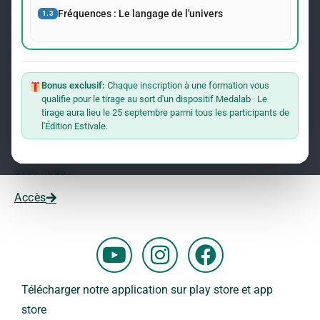
événements concernant le Dr Andreas Kalcker et l’Institut
Fréquences : Le langage de l'univers
1.3
Kalcker.
Rejoindre La Liste
Bonus exclusif:
Chaque inscription à une formation vous
qualifie pour le tirage au sort d'un dispositif Medalab · Le
Vous souhaitez travailler avec nous ?
tirage aura lieu le 25 septembre parmi tous les participants de
l'Édition Estivale.
Vous voulez faire partie de notre équipe ?
Remplissez ce formulaire et commencez votre aventure
avec nous !
Accès
Y
I
F
o
n
a
u
s
c
Télécharger notre application sur play store et app
t
t
e
store