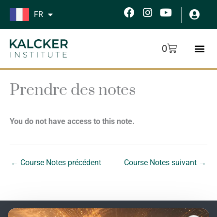
Aller
F
I
Y
FR
au
a
n
o
c
s
u
contenu
e
t
t
Panier
0
b
a
u
o
g
b
o
r
e
k
a
Prendre des notes
m
You do not have access to this note.
←
Course Notes précédent
Course Notes suivant
→