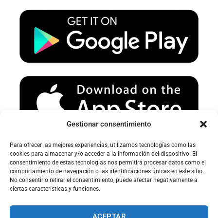
u
a
b
b
g
o
e
r
o
a
k
m
Gestionar consentimiento
Para ofrecer las mejores experiencias, utilizamos tecnologías como las
Avertissement sur le spam :
cookies para almacenar y/o acceder a la información del dispositivo. El
consentimiento de estas tecnologías nos permitirá procesar datos como el
Veuillez vérifier votre dossier spam ou courrier indésirable pour
comportamiento de navegación o las identificaciones únicas en este sitio.
recevoir nos e-mails.
No consentir o retirar el consentimiento, puede afectar negativamente a
ciertas características y funciones.
ACEPTAR