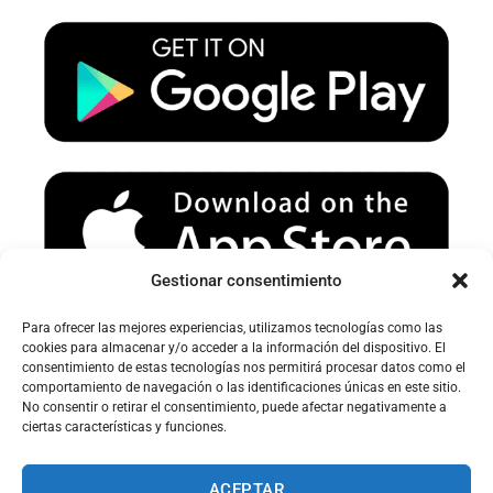
u
a
b
b
g
o
e
r
o
a
k
m
Gestionar consentimiento
Para ofrecer las mejores experiencias, utilizamos tecnologías como las
Avertissement sur le spam :
cookies para almacenar y/o acceder a la información del dispositivo. El
consentimiento de estas tecnologías nos permitirá procesar datos como el
Veuillez vérifier votre dossier spam ou courrier indésirable pour
comportamiento de navegación o las identificaciones únicas en este sitio.
recevoir nos e-mails.
No consentir o retirar el consentimiento, puede afectar negativamente a
ciertas características y funciones.
ACEPTAR