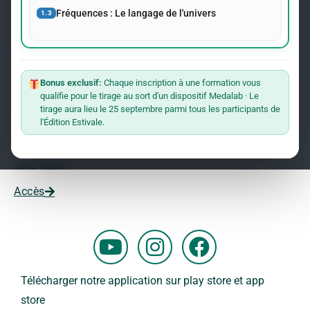
événements concernant le Dr Andreas Kalcker et l’Institut
Fréquences : Le langage de l'univers
1.3
Kalcker.
Rejoindre La Liste
Bonus exclusif:
Chaque inscription à une formation vous
qualifie pour le tirage au sort d'un dispositif Medalab · Le
Vous souhaitez travailler avec nous ?
tirage aura lieu le 25 septembre parmi tous les participants de
l'Édition Estivale.
Vous voulez faire partie de notre équipe ?
Remplissez ce formulaire et commencez votre aventure
avec nous !
Accès
Y
I
F
o
n
a
u
s
c
Télécharger notre application sur play store et app
t
t
e
store