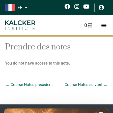
Aller
F
I
Y
FR
au
a
n
o
c
s
u
contenu
e
t
t
Panier
0
b
a
u
o
g
b
o
r
e
k
a
Prendre des notes
m
You do not have access to this note.
←
Course Notes précédent
Course Notes suivant
→