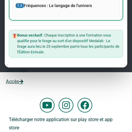
événements concernant le Dr Andreas Kalcker et l’Institut
Fréquences : Le langage de l'univers
1.3
Kalcker.
Rejoindre La Liste
Bonus exclusif:
Chaque inscription à une formation vous
qualifie pour le tirage au sort d'un dispositif Medalab · Le
Vous souhaitez travailler avec nous ?
tirage aura lieu le 25 septembre parmi tous les participants de
l'Édition Estivale.
Vous voulez faire partie de notre équipe ?
Remplissez ce formulaire et commencez votre aventure
avec nous !
Accès
Y
I
F
o
n
a
u
s
c
Télécharger notre application sur play store et app
t
t
e
store