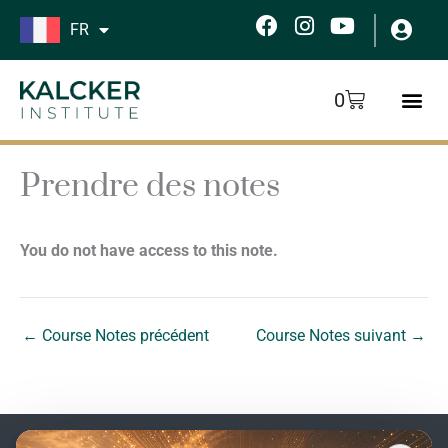
Aller
F
I
Y
FR
au
a
n
o
c
s
u
contenu
e
t
t
Panier
0
b
a
u
o
g
b
o
r
e
k
a
Prendre des notes
m
You do not have access to this note.
←
Course Notes précédent
Course Notes suivant
→