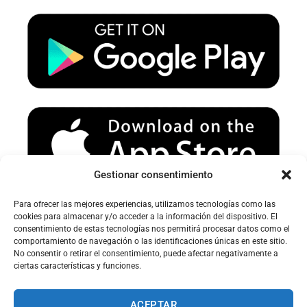
u
a
b
b
g
o
e
r
o
a
k
m
Gestionar consentimiento
Para ofrecer las mejores experiencias, utilizamos tecnologías como las
Avertissement sur le spam :
cookies para almacenar y/o acceder a la información del dispositivo. El
consentimiento de estas tecnologías nos permitirá procesar datos como el
Veuillez vérifier votre dossier spam ou courrier indésirable pour
comportamiento de navegación o las identificaciones únicas en este sitio.
recevoir nos e-mails.
No consentir o retirar el consentimiento, puede afectar negativamente a
ciertas características y funciones.
ACEPTAR