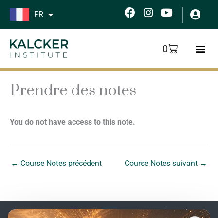
Aller
F
I
Y
FR
au
a
n
o
c
s
u
contenu
e
t
t
Panier
0
b
a
u
o
g
b
o
r
e
k
a
Prendre des notes
m
You do not have access to this note.
←
Course Notes précédent
Course Notes suivant
→