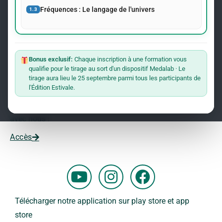
événements concernant le Dr Andreas Kalcker et l’Institut
Fréquences : Le langage de l'univers
1.3
Kalcker.
Rejoindre La Liste
Bonus exclusif:
Chaque inscription à une formation vous
qualifie pour le tirage au sort d'un dispositif Medalab · Le
Vous souhaitez travailler avec nous ?
tirage aura lieu le 25 septembre parmi tous les participants de
l'Édition Estivale.
Vous voulez faire partie de notre équipe ?
Remplissez ce formulaire et commencez votre aventure
avec nous !
Accès
Y
I
F
o
n
a
u
s
c
Télécharger notre application sur play store et app
t
t
e
store