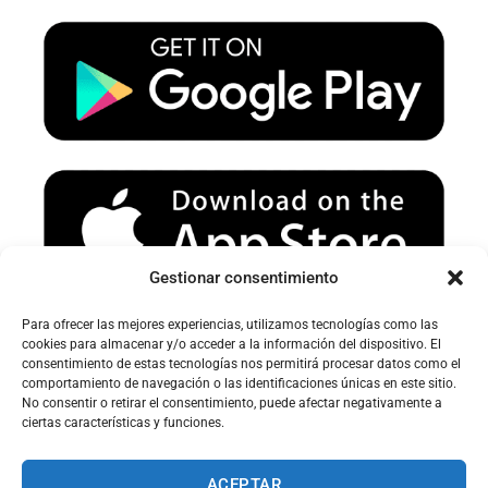
u
a
b
b
g
o
e
r
o
a
k
m
Gestionar consentimiento
Para ofrecer las mejores experiencias, utilizamos tecnologías como las
Avertissement sur le spam :
cookies para almacenar y/o acceder a la información del dispositivo. El
consentimiento de estas tecnologías nos permitirá procesar datos como el
Veuillez vérifier votre dossier spam ou courrier indésirable pour
comportamiento de navegación o las identificaciones únicas en este sitio.
recevoir nos e-mails.
No consentir o retirar el consentimiento, puede afectar negativamente a
ciertas características y funciones.
ACEPTAR