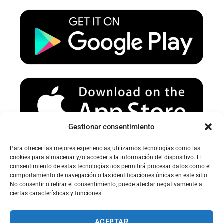
u
a
b
b
g
o
e
r
o
a
k
m
Gestionar consentimiento
Para ofrecer las mejores experiencias, utilizamos tecnologías como las
Avertissement sur le spam :
cookies para almacenar y/o acceder a la información del dispositivo. El
consentimiento de estas tecnologías nos permitirá procesar datos como el
Veuillez vérifier votre dossier spam ou courrier indésirable pour
comportamiento de navegación o las identificaciones únicas en este sitio.
recevoir nos e-mails.
No consentir o retirar el consentimiento, puede afectar negativamente a
ciertas características y funciones.
ACEPTAR