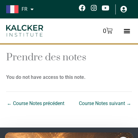
Aller
F
I
Y
FR
au
a
n
o
c
s
u
contenu
e
t
t
Panier
0
b
a
u
o
g
b
o
r
e
k
a
Prendre des notes
m
You do not have access to this note.
←
Course Notes précédent
Course Notes suivant
→