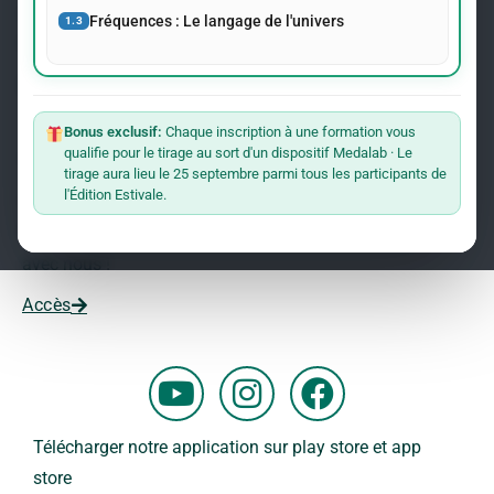
événements concernant le Dr Andreas Kalcker et l’Institut
Fréquences : Le langage de l'univers
1.3
Kalcker.
Rejoindre La Liste
Bonus exclusif:
Chaque inscription à une formation vous
qualifie pour le tirage au sort d'un dispositif Medalab · Le
Vous souhaitez travailler avec nous ?
tirage aura lieu le 25 septembre parmi tous les participants de
l'Édition Estivale.
Vous voulez faire partie de notre équipe ?
Remplissez ce formulaire et commencez votre aventure
avec nous !
Accès
Y
I
F
o
n
a
u
s
c
Télécharger notre application sur play store et app
t
t
e
store