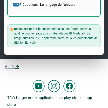
événements concernant le Dr Andreas Kalcker et l’Institut
Fréquences : Le langage de l'univers
1.3
Kalcker.
Rejoindre La Liste
Bonus exclusif:
Chaque inscription à une formation vous
qualifie pour le tirage au sort d'un dispositif Medalab · Le
Vous souhaitez travailler avec nous ?
tirage aura lieu le 25 septembre parmi tous les participants de
l'Édition Estivale.
Vous voulez faire partie de notre équipe ?
Remplissez ce formulaire et commencez votre aventure
avec nous !
Accès
Y
I
F
o
n
a
u
s
c
Télécharger notre application sur play store et app
t
t
e
store