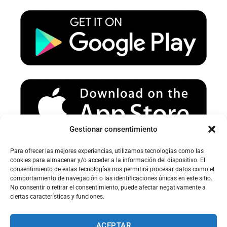
u
a
b
b
g
o
e
r
o
a
k
m
Gestionar consentimiento
Para ofrecer las mejores experiencias, utilizamos tecnologías como las
Avertissement sur le spam :
cookies para almacenar y/o acceder a la información del dispositivo. El
consentimiento de estas tecnologías nos permitirá procesar datos como el
Veuillez vérifier votre dossier spam ou courrier indésirable pour
comportamiento de navegación o las identificaciones únicas en este sitio.
recevoir nos e-mails.
No consentir o retirar el consentimiento, puede afectar negativamente a
ciertas características y funciones.
ACEPTAR