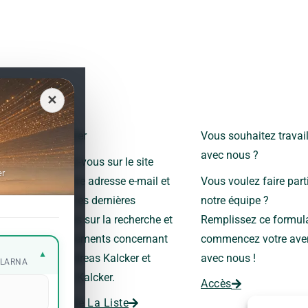
✕
Newsletter
Vous souhaitez travail
avec nous ?
Inscrivez-vous sur le site
er
avec votre adresse e-mail et
Vous voulez faire part
recevez les dernières
notre équipe ?
nouvelles sur la recherche et
Remplissez ce formula
les événements concernant
commencez votre ave
▾
le Dr Andreas Kalcker et
avec nous !
KLARNA
l’Institut Kalcker.
Accès
Rejoindre La Liste