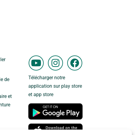
Y
I
F
ler
o
n
a
u
s
c
Télécharger notre
ie de
t
t
e
application sur play store
u
a
b
et app store
ire et
b
g
o
nture
e
r
o
a
k
m