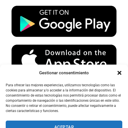
u
a
b
b
g
o
e
r
o
a
k
m
Gestionar consentimiento
Para ofrecer las mejores experiencias, utilizamos tecnologías como las
Avertissement sur le spam :
cookies para almacenar y/o acceder a la información del dispositivo. El
consentimiento de estas tecnologías nos permitirá procesar datos como el
Veuillez vérifier votre dossier spam ou courrier indésirable pour
comportamiento de navegación o las identificaciones únicas en este sitio.
recevoir nos e-mails.
No consentir o retirar el consentimiento, puede afectar negativamente a
ciertas características y funciones.
ACEPTAR