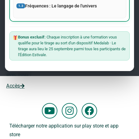
événements concernant le Dr Andreas Kalcker et l’Institut
Fréquences : Le langage de l'univers
1.3
Kalcker.
Rejoindre La Liste
Bonus exclusif:
Chaque inscription à une formation vous
qualifie pour le tirage au sort d'un dispositif Medalab · Le
Vous souhaitez travailler avec nous ?
tirage aura lieu le 25 septembre parmi tous les participants de
l'Édition Estivale.
Vous voulez faire partie de notre équipe ?
Remplissez ce formulaire et commencez votre aventure
avec nous !
Accès
Y
I
F
o
n
a
u
s
c
Télécharger notre application sur play store et app
t
t
e
store