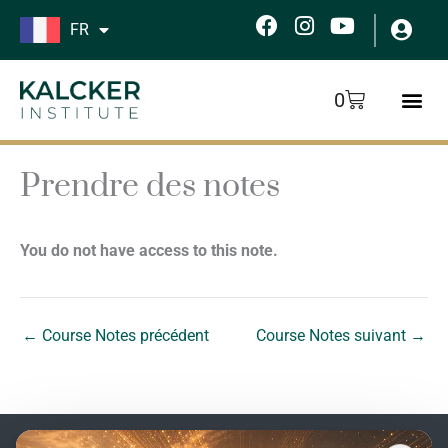
Aller
F
I
Y
FR
au
a
n
o
c
s
u
contenu
e
t
t
Panier
0
b
a
u
o
g
b
o
r
e
k
a
Prendre des notes
m
You do not have access to this note.
←
Course Notes précédent
Course Notes suivant
→