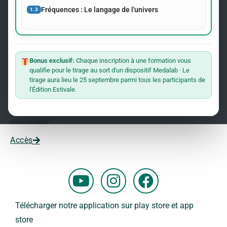
événements concernant le Dr Andreas Kalcker et l’Institut
Fréquences : Le langage de l'univers
1.3
Kalcker.
Rejoindre La Liste
Bonus exclusif:
Chaque inscription à une formation vous
qualifie pour le tirage au sort d'un dispositif Medalab · Le
Vous souhaitez travailler avec nous ?
tirage aura lieu le 25 septembre parmi tous les participants de
l'Édition Estivale.
Vous voulez faire partie de notre équipe ?
Remplissez ce formulaire et commencez votre aventure
avec nous !
Accès
Y
I
F
o
n
a
u
s
c
Télécharger notre application sur play store et app
t
t
e
store