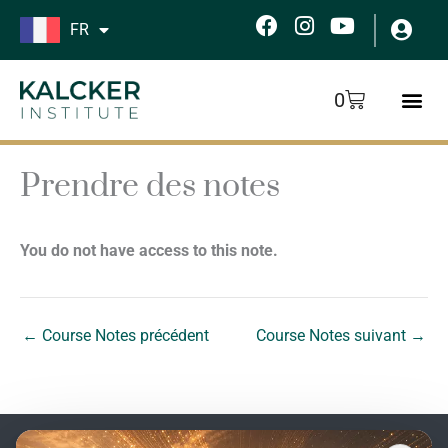
Aller
F
I
Y
FR
au
a
n
o
c
s
u
contenu
e
t
t
Panier
0
b
a
u
o
g
b
o
r
e
k
a
Prendre des notes
m
You do not have access to this note.
←
Course Notes précédent
Course Notes suivant
→