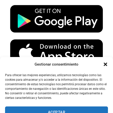
u
a
b
b
g
o
e
r
o
a
k
m
Gestionar consentimiento
Para ofrecer las mejores experiencias, utilizamos tecnologías como las
Avertissement sur le spam :
cookies para almacenar y/o acceder a la información del dispositivo. El
consentimiento de estas tecnologías nos permitirá procesar datos como el
Veuillez vérifier votre dossier spam ou courrier indésirable pour
comportamiento de navegación o las identificaciones únicas en este sitio.
recevoir nos e-mails.
No consentir o retirar el consentimiento, puede afectar negativamente a
ciertas características y funciones.
ACEPTAR