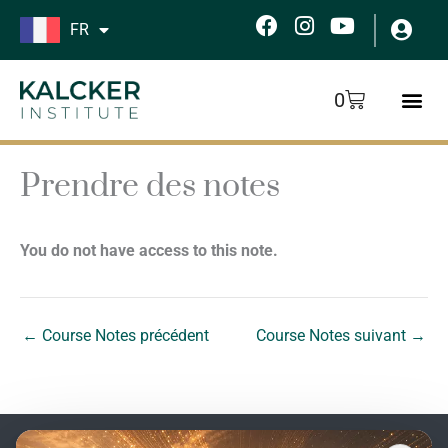
Aller
F
I
Y
FR
au
a
n
o
c
s
u
contenu
e
t
t
Panier
0
b
a
u
o
g
b
o
r
e
k
a
Prendre des notes
m
You do not have access to this note.
←
Course Notes précédent
Course Notes suivant
→