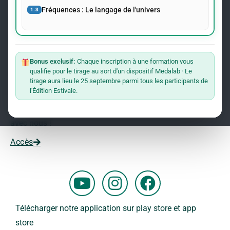
événements concernant le Dr Andreas Kalcker et l’Institut
Fréquences : Le langage de l'univers
1.3
Kalcker.
Rejoindre La Liste
Bonus exclusif:
Chaque inscription à une formation vous
qualifie pour le tirage au sort d'un dispositif Medalab · Le
Vous souhaitez travailler avec nous ?
tirage aura lieu le 25 septembre parmi tous les participants de
l'Édition Estivale.
Vous voulez faire partie de notre équipe ?
Remplissez ce formulaire et commencez votre aventure
avec nous !
Accès
Y
I
F
o
n
a
u
s
c
Télécharger notre application sur play store et app
t
t
e
store