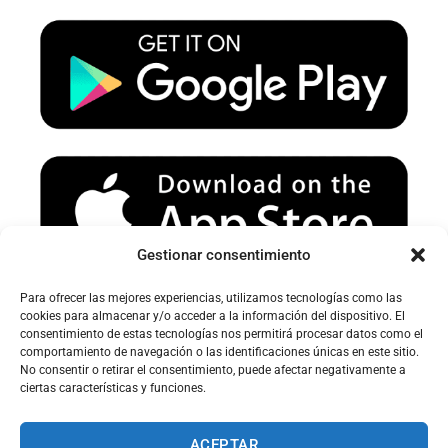
u
a
b
b
g
o
e
r
o
a
k
m
Gestionar consentimiento
Para ofrecer las mejores experiencias, utilizamos tecnologías como las
Avertissement sur le spam :
cookies para almacenar y/o acceder a la información del dispositivo. El
consentimiento de estas tecnologías nos permitirá procesar datos como el
Veuillez vérifier votre dossier spam ou courrier indésirable pour
comportamiento de navegación o las identificaciones únicas en este sitio.
recevoir nos e-mails.
No consentir o retirar el consentimiento, puede afectar negativamente a
ciertas características y funciones.
ACEPTAR