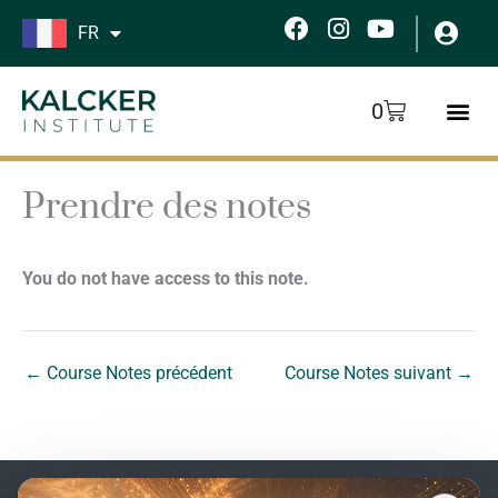
Aller
F
I
Y
FR
au
a
n
o
c
s
u
contenu
e
t
t
Panier
0
b
a
u
o
g
b
o
r
e
k
a
Prendre des notes
m
You do not have access to this note.
←
Course Notes précédent
Course Notes suivant
→