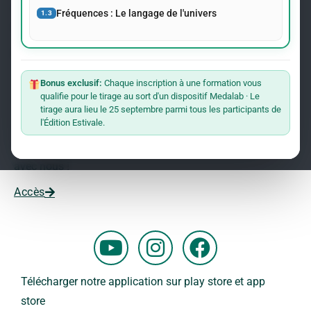
événements concernant le Dr Andreas Kalcker et l’Institut
Fréquences : Le langage de l'univers
1.3
Kalcker.
Rejoindre La Liste
Bonus exclusif:
Chaque inscription à une formation vous
qualifie pour le tirage au sort d'un dispositif Medalab · Le
Vous souhaitez travailler avec nous ?
tirage aura lieu le 25 septembre parmi tous les participants de
l'Édition Estivale.
Vous voulez faire partie de notre équipe ?
Remplissez ce formulaire et commencez votre aventure
avec nous !
Accès
Y
I
F
o
n
a
u
s
c
Télécharger notre application sur play store et app
t
t
e
store