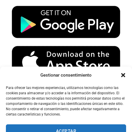
u
a
b
b
g
o
e
r
o
a
k
m
Gestionar consentimiento
Para ofrecer las mejores experiencias, utilizamos tecnologías como las
Avertissement sur le spam :
cookies para almacenar y/o acceder a la información del dispositivo. El
consentimiento de estas tecnologías nos permitirá procesar datos como el
Veuillez vérifier votre dossier spam ou courrier indésirable pour
comportamiento de navegación o las identificaciones únicas en este sitio.
recevoir nos e-mails.
No consentir o retirar el consentimiento, puede afectar negativamente a
ciertas características y funciones.
ACEPTAR