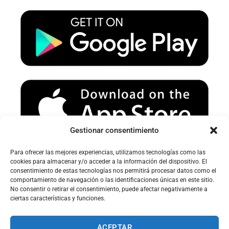
u
a
b
b
g
o
e
r
o
a
k
m
Gestionar consentimiento
Para ofrecer las mejores experiencias, utilizamos tecnologías como las
Avertissement sur le spam :
cookies para almacenar y/o acceder a la información del dispositivo. El
consentimiento de estas tecnologías nos permitirá procesar datos como el
Veuillez vérifier votre dossier spam ou courrier indésirable pour
comportamiento de navegación o las identificaciones únicas en este sitio.
recevoir nos e-mails.
No consentir o retirar el consentimiento, puede afectar negativamente a
ciertas características y funciones.
ACEPTAR