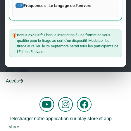
événements concernant le Dr Andreas Kalcker et l’Institut
Fréquences : Le langage de l'univers
1.3
Kalcker.
Rejoindre La Liste
Bonus exclusif:
Chaque inscription à une formation vous
qualifie pour le tirage au sort d'un dispositif Medalab · Le
Vous souhaitez travailler avec nous ?
tirage aura lieu le 25 septembre parmi tous les participants de
l'Édition Estivale.
Vous voulez faire partie de notre équipe ?
Remplissez ce formulaire et commencez votre aventure
avec nous !
Accès
Y
I
F
o
n
a
u
s
c
Télécharger notre application sur play store et app
t
t
e
store