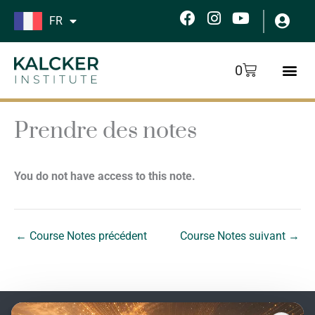
Aller
F
I
Y
FR
au
a
n
o
c
s
u
contenu
e
t
t
Panier
0
b
a
u
o
g
b
o
r
e
k
a
Prendre des notes
m
You do not have access to this note.
←
Course Notes précédent
Course Notes suivant
→