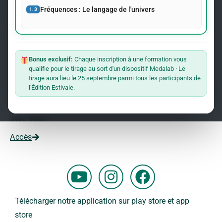
événements concernant le Dr Andreas Kalcker et l’Institut
Fréquences : Le langage de l'univers
1.3
Kalcker.
Rejoindre La Liste
Bonus exclusif:
Chaque inscription à une formation vous
qualifie pour le tirage au sort d'un dispositif Medalab · Le
Vous souhaitez travailler avec nous ?
tirage aura lieu le 25 septembre parmi tous les participants de
l'Édition Estivale.
Vous voulez faire partie de notre équipe ?
Remplissez ce formulaire et commencez votre aventure
avec nous !
Accès
Y
I
F
o
n
a
u
s
c
Télécharger notre application sur play store et app
t
t
e
store