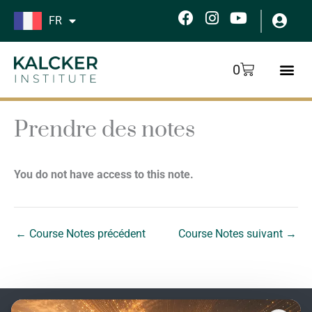
Aller
F
I
Y
FR
au
a
n
o
c
s
u
contenu
e
t
t
Panier
0
b
a
u
o
g
b
o
r
e
k
a
Prendre des notes
m
You do not have access to this note.
←
Course Notes précédent
Course Notes suivant
→