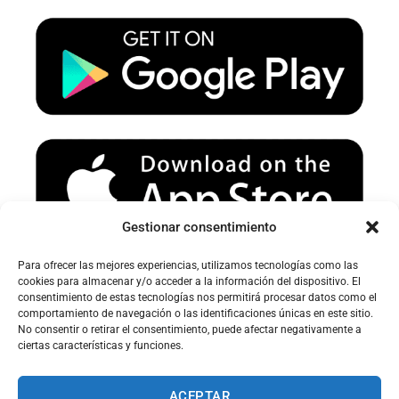
u
a
b
b
g
o
e
r
o
a
k
m
Gestionar consentimiento
Para ofrecer las mejores experiencias, utilizamos tecnologías como las
Avertissement sur le spam :
cookies para almacenar y/o acceder a la información del dispositivo. El
consentimiento de estas tecnologías nos permitirá procesar datos como el
Veuillez vérifier votre dossier spam ou courrier indésirable pour
comportamiento de navegación o las identificaciones únicas en este sitio.
recevoir nos e-mails.
No consentir o retirar el consentimiento, puede afectar negativamente a
ciertas características y funciones.
ACEPTAR