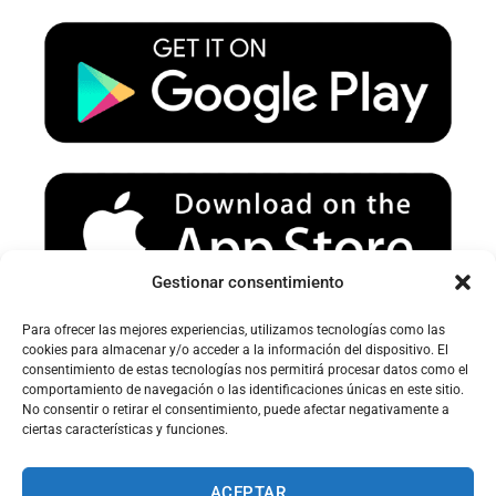
u
a
b
b
g
o
e
r
o
a
k
m
Gestionar consentimiento
Para ofrecer las mejores experiencias, utilizamos tecnologías como las
Avertissement sur le spam :
cookies para almacenar y/o acceder a la información del dispositivo. El
consentimiento de estas tecnologías nos permitirá procesar datos como el
Veuillez vérifier votre dossier spam ou courrier indésirable pour
comportamiento de navegación o las identificaciones únicas en este sitio.
recevoir nos e-mails.
No consentir o retirar el consentimiento, puede afectar negativamente a
ciertas características y funciones.
ACEPTAR