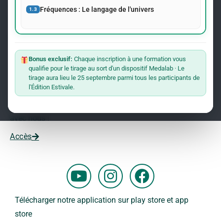
événements concernant le Dr Andreas Kalcker et l’Institut
Fréquences : Le langage de l'univers
1.3
Kalcker.
Rejoindre La Liste
Bonus exclusif:
Chaque inscription à une formation vous
qualifie pour le tirage au sort d'un dispositif Medalab · Le
Vous souhaitez travailler avec nous ?
tirage aura lieu le 25 septembre parmi tous les participants de
l'Édition Estivale.
Vous voulez faire partie de notre équipe ?
Remplissez ce formulaire et commencez votre aventure
avec nous !
Accès
Y
I
F
o
n
a
u
s
c
Télécharger notre application sur play store et app
t
t
e
store