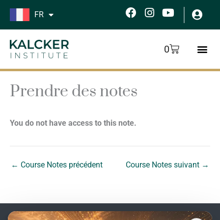
Aller
F
I
Y
FR
au
a
n
o
c
s
u
contenu
e
t
t
Panier
0
b
a
u
o
g
b
o
r
e
k
a
Prendre des notes
m
You do not have access to this note.
←
Course Notes précédent
Course Notes suivant
→