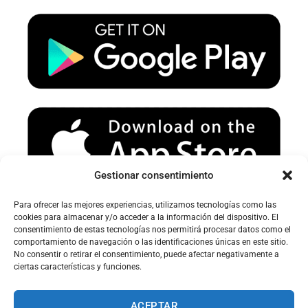
u
a
b
b
g
o
e
r
o
a
k
m
Gestionar consentimiento
Para ofrecer las mejores experiencias, utilizamos tecnologías como las
Avertissement sur le spam :
cookies para almacenar y/o acceder a la información del dispositivo. El
consentimiento de estas tecnologías nos permitirá procesar datos como el
Veuillez vérifier votre dossier spam ou courrier indésirable pour
comportamiento de navegación o las identificaciones únicas en este sitio.
recevoir nos e-mails.
No consentir o retirar el consentimiento, puede afectar negativamente a
ciertas características y funciones.
ACEPTAR