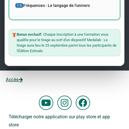
événements concernant le Dr Andreas Kalcker et l’Institut
Fréquences : Le langage de l'univers
1.3
Kalcker.
Rejoindre La Liste
Bonus exclusif:
Chaque inscription à une formation vous
qualifie pour le tirage au sort d'un dispositif Medalab · Le
Vous souhaitez travailler avec nous ?
tirage aura lieu le 25 septembre parmi tous les participants de
l'Édition Estivale.
Vous voulez faire partie de notre équipe ?
Remplissez ce formulaire et commencez votre aventure
avec nous !
Accès
Y
I
F
o
n
a
u
s
c
Télécharger notre application sur play store et app
t
t
e
store