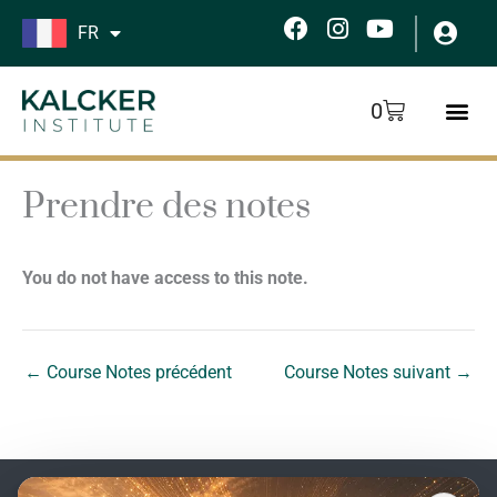
Aller
F
I
Y
FR
au
a
n
o
c
s
u
contenu
e
t
t
Panier
0
b
a
u
o
g
b
o
r
e
k
a
Prendre des notes
m
You do not have access to this note.
←
Course Notes précédent
Course Notes suivant
→