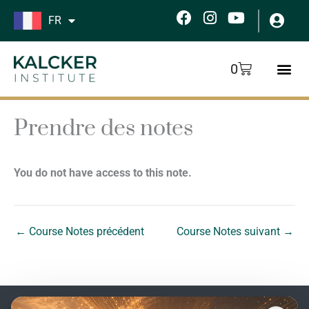
Aller
F
I
Y
FR
au
a
n
o
c
s
u
contenu
e
t
t
Panier
0
b
a
u
o
g
b
o
r
e
k
a
Prendre des notes
m
You do not have access to this note.
←
Course Notes précédent
Course Notes suivant
→