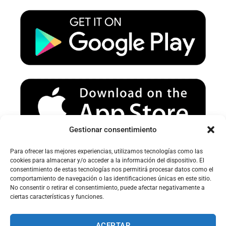
u
a
b
b
g
o
e
r
o
a
k
m
Gestionar consentimiento
Para ofrecer las mejores experiencias, utilizamos tecnologías como las
Avertissement sur le spam :
cookies para almacenar y/o acceder a la información del dispositivo. El
consentimiento de estas tecnologías nos permitirá procesar datos como el
Veuillez vérifier votre dossier spam ou courrier indésirable pour
comportamiento de navegación o las identificaciones únicas en este sitio.
recevoir nos e-mails.
No consentir o retirar el consentimiento, puede afectar negativamente a
ciertas características y funciones.
ACEPTAR