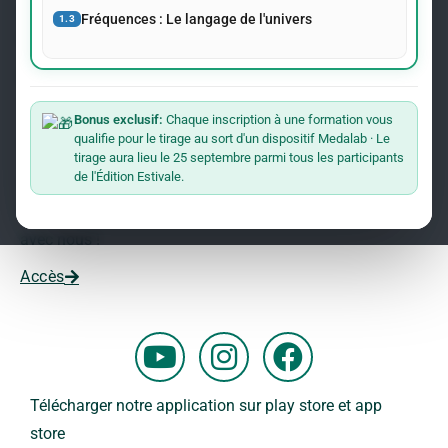
événements concernant le Dr Andreas Kalcker et l’Institut
Fréquences : Le langage de l'univers
1.3
Kalcker.
Rejoindre La Liste
Bonus exclusif:
Chaque inscription à une formation vous
qualifie pour le tirage au sort d'un dispositif Medalab · Le
Vous souhaitez travailler avec nous ?
tirage aura lieu le 25 septembre parmi tous les participants
de l'Édition Estivale.
Vous voulez faire partie de notre équipe ?
Remplissez ce formulaire et commencez votre aventure
avec nous !
Accès
Y
I
F
o
n
a
u
s
c
Télécharger notre application sur play store et app
t
t
e
store