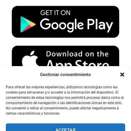
u
a
b
b
g
o
e
r
o
a
k
m
Gestionar consentimiento
Para ofrecer las mejores experiencias, utilizamos tecnologías como las
Avertissement sur le spam :
cookies para almacenar y/o acceder a la información del dispositivo. El
consentimiento de estas tecnologías nos permitirá procesar datos como el
Veuillez vérifier votre dossier spam ou courrier indésirable pour
comportamiento de navegación o las identificaciones únicas en este sitio.
recevoir nos e-mails.
No consentir o retirar el consentimiento, puede afectar negativamente a
ciertas características y funciones.
ACEPTAR