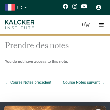
Aller
F
I
Y
FR
au
a
n
o
c
s
u
contenu
e
t
t
Panier
0
b
a
u
o
g
b
o
r
e
k
a
Prendre des notes
m
You do not have access to this note.
←
Course Notes précédent
Course Notes suivant
→