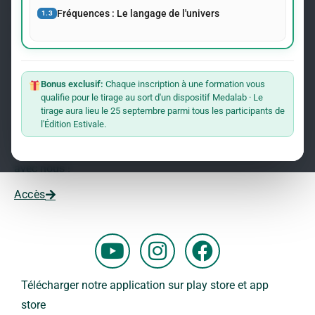
événements concernant le Dr Andreas Kalcker et l’Institut
Fréquences : Le langage de l'univers
1.3
Kalcker.
Rejoindre La Liste
Bonus exclusif:
Chaque inscription à une formation vous
qualifie pour le tirage au sort d'un dispositif Medalab · Le
Vous souhaitez travailler avec nous ?
tirage aura lieu le 25 septembre parmi tous les participants de
l'Édition Estivale.
Vous voulez faire partie de notre équipe ?
Remplissez ce formulaire et commencez votre aventure
avec nous !
Accès
Y
I
F
o
n
a
u
s
c
Télécharger notre application sur play store et app
t
t
e
store