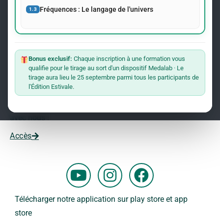
événements concernant le Dr Andreas Kalcker et l’Institut
Fréquences : Le langage de l'univers
1.3
Kalcker.
Rejoindre La Liste
Bonus exclusif:
Chaque inscription à une formation vous
qualifie pour le tirage au sort d'un dispositif Medalab · Le
Vous souhaitez travailler avec nous ?
tirage aura lieu le 25 septembre parmi tous les participants de
l'Édition Estivale.
Vous voulez faire partie de notre équipe ?
Remplissez ce formulaire et commencez votre aventure
avec nous !
Accès
Y
I
F
o
n
a
u
s
c
Télécharger notre application sur play store et app
t
t
e
store