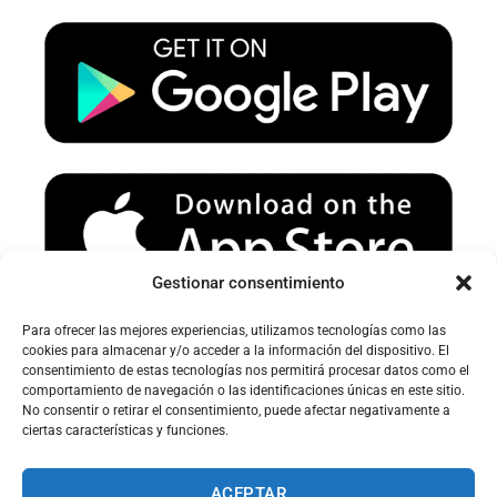
u
a
b
b
g
o
e
r
o
a
k
m
Gestionar consentimiento
Para ofrecer las mejores experiencias, utilizamos tecnologías como las
Avertissement sur le spam :
cookies para almacenar y/o acceder a la información del dispositivo. El
consentimiento de estas tecnologías nos permitirá procesar datos como el
Veuillez vérifier votre dossier spam ou courrier indésirable pour
comportamiento de navegación o las identificaciones únicas en este sitio.
recevoir nos e-mails.
No consentir o retirar el consentimiento, puede afectar negativamente a
ciertas características y funciones.
ACEPTAR