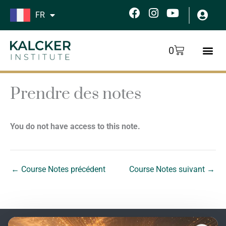
Aller
F
I
Y
FR
au
a
n
o
c
s
u
contenu
e
t
t
Panier
0
b
a
u
o
g
b
o
r
e
k
a
Prendre des notes
m
You do not have access to this note.
←
Course Notes précédent
Course Notes suivant
→