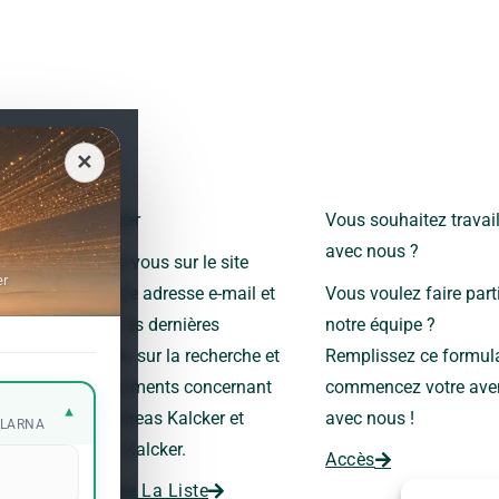
✕
Newsletter
Vous souhaitez travail
avec nous ?
Inscrivez-vous sur le site
er
avec votre adresse e-mail et
Vous voulez faire part
recevez les dernières
notre équipe ?
nouvelles sur la recherche et
Remplissez ce formula
les événements concernant
commencez votre ave
▾
le Dr Andreas Kalcker et
avec nous !
KLARNA
l’Institut Kalcker.
Accès
Rejoindre La Liste