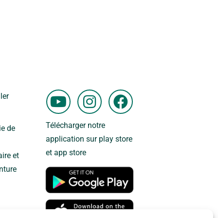
Y
I
F
ler
o
n
a
u
s
c
Télécharger notre
ie de
t
t
e
application sur play store
u
a
b
et app store
ire et
b
g
o
nture
e
r
o
a
k
m