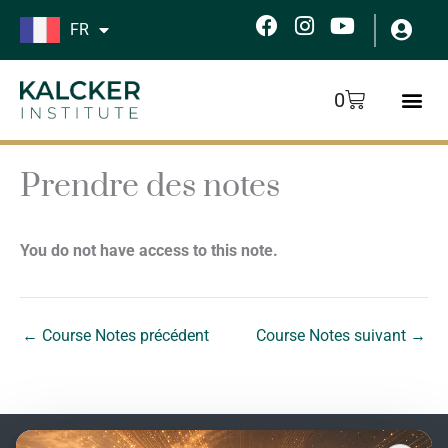
Aller
F
I
Y
FR
au
a
n
o
c
s
u
contenu
e
t
t
Panier
0
b
a
u
o
g
b
o
r
e
k
a
Prendre des notes
m
You do not have access to this note.
←
Course Notes précédent
Course Notes suivant
→