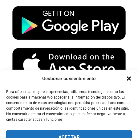
u
a
b
b
g
o
e
r
o
a
k
m
Gestionar consentimiento
Para ofrecer las mejores experiencias, utilizamos tecnologías como las
Avertissement sur le spam :
cookies para almacenar y/o acceder a la información del dispositivo. El
consentimiento de estas tecnologías nos permitirá procesar datos como el
Veuillez vérifier votre dossier spam ou courrier indésirable pour
comportamiento de navegación o las identificaciones únicas en este sitio.
recevoir nos e-mails.
No consentir o retirar el consentimiento, puede afectar negativamente a
ciertas características y funciones.
ACEPTAR