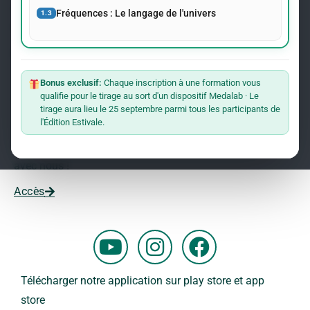
événements concernant le Dr Andreas Kalcker et l’Institut
Fréquences : Le langage de l'univers
1.3
Kalcker.
Rejoindre La Liste
Bonus exclusif:
Chaque inscription à une formation vous
qualifie pour le tirage au sort d'un dispositif Medalab · Le
Vous souhaitez travailler avec nous ?
tirage aura lieu le 25 septembre parmi tous les participants de
l'Édition Estivale.
Vous voulez faire partie de notre équipe ?
Remplissez ce formulaire et commencez votre aventure
avec nous !
Accès
Y
I
F
o
n
a
u
s
c
Télécharger notre application sur play store et app
t
t
e
store