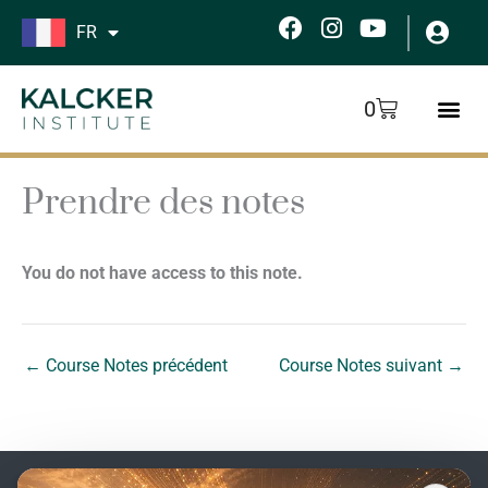
Aller
F
I
Y
FR
au
a
n
o
c
s
u
contenu
e
t
t
Panier
0
b
a
u
o
g
b
o
r
e
k
a
Prendre des notes
m
You do not have access to this note.
←
Course Notes précédent
Course Notes suivant
→