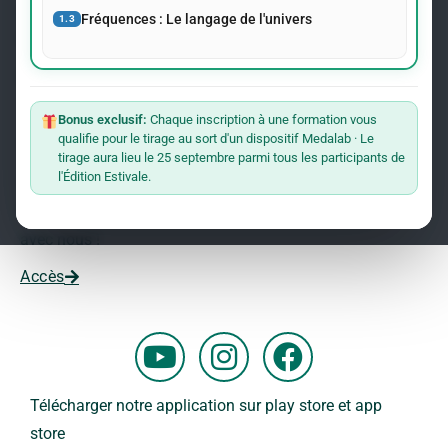
événements concernant le Dr Andreas Kalcker et l’Institut
Fréquences : Le langage de l'univers
1.3
Kalcker.
Rejoindre La Liste
Bonus exclusif:
Chaque inscription à une formation vous
qualifie pour le tirage au sort d'un dispositif Medalab · Le
Vous souhaitez travailler avec nous ?
tirage aura lieu le 25 septembre parmi tous les participants de
l'Édition Estivale.
Vous voulez faire partie de notre équipe ?
Remplissez ce formulaire et commencez votre aventure
avec nous !
Accès
Y
I
F
o
n
a
u
s
c
Télécharger notre application sur play store et app
t
t
e
store