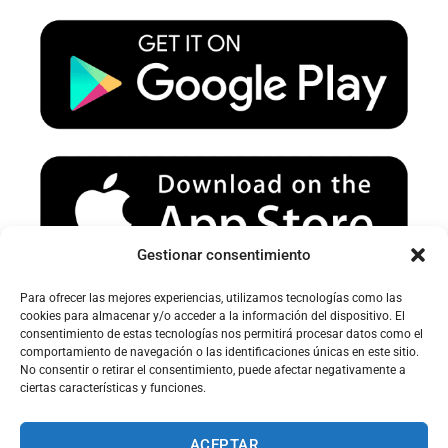
u
a
b
b
g
o
e
r
o
a
k
m
Gestionar consentimiento
Para ofrecer las mejores experiencias, utilizamos tecnologías como las
Avertissement sur le spam :
cookies para almacenar y/o acceder a la información del dispositivo. El
consentimiento de estas tecnologías nos permitirá procesar datos como el
Veuillez vérifier votre dossier spam ou courrier indésirable pour
comportamiento de navegación o las identificaciones únicas en este sitio.
recevoir nos e-mails.
No consentir o retirar el consentimiento, puede afectar negativamente a
ciertas características y funciones.
ACEPTAR