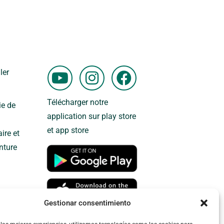
Y
I
F
ler
o
n
a
u
s
c
Télécharger notre
ie de
t
t
e
application sur play store
u
a
b
et app store
ire et
b
g
o
nture
e
r
o
a
k
m
Gestionar consentimiento