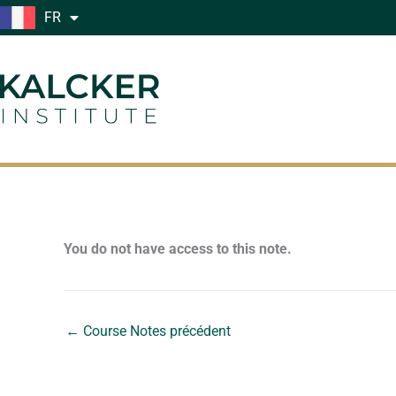
Aller
FR
au
contenu
You do not have access to this note.
←
Course Notes précédent