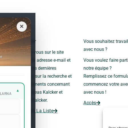
✕
Newsletter
Vous souhaitez travail
avec nous ?
Inscrivez-vous sur le site
er
avec votre adresse e-mail et
Vous voulez faire part
recevez les dernières
notre équipe ?
nouvelles sur la recherche et
Remplissez ce formula
les événements concernant
commencez votre ave
▾
le Dr Andreas Kalcker et
avec nous !
KLARNA
l’Institut Kalcker.
Accès
Rejoindre La Liste